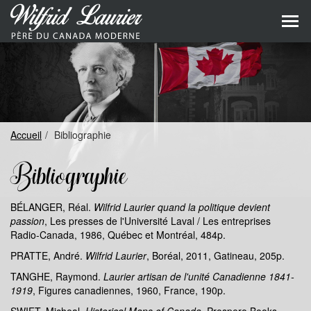
Aller
au
Aller
contenu
au
principal
menu
princip
Accueil
Bibliographie
Bibliographie
BÉLANGER, Réal.
Wilfrid Laurier quand la politique devient
passion
, Les presses de l'Université Laval / Les entreprises
Radio-Canada, 1986, Québec et Montréal, 484p.
PRATTE, André.
Wilfrid Laurier
, Boréal, 2011, Gatineau, 205p.
TANGHE, Raymond.
Laurier artisan de l'unité Canadienne 1841-
1919
, Figures canadiennes, 1960, France, 190p.