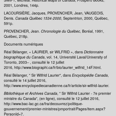
SWIFT, Micheal.
Historical Maps of Canada
, Prospero Books,
2001, Londres, 144p.
LACOURSIÈRE, Jacques, PROVENCHER, Jean, VAUGEOIS,
Denis.
Canada Québec 1534-2000
, Septentrion, 2000, Québec,
591p.
PROVENCHER, Jean.
Chronologie du Québec
, Boréal, 1991,
Québec, 218p.
Documents numériques
Réal Bélanger, « LAURIER, sir WILFRID », dans
Dictionnaire
biographique du Canada
, vol. 14, Université Laval/University of
Toronto, 2003– , consulté le 12 juillet
2016, http://www.biographi.ca/fr/bio/laurier_wilfrid_14F.html.
Réal Bélanger, " Sir Wilfrid Laurier", dans
Encyclopédie Canada
,
consulté le 14 juillet 2016,
http://www.encyclopediecanadienne.ca/fr/article/sir-wilfrid-laurier.
Bibliothèque et Archives Canada
, " Sir Wilfrid Laurier - 7e premier
ministre du Canada", (en ligne), consulté le 12 juillet 2016,
http://www.bac-lac.gc.ca/fra/decouvrez/politique-
gouvernement/premier-ministres/pmportrait/Pages/item.aspx?
PersonId=7.