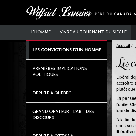
Aller
au
contenu
principal
L'HOMME
VIVRE AU TOURNANT DU SIÈCLE
Accueil
LES CONVICTIONS D'UN HOMME
Les c
PREMIÈRES IMPLICATIONS
POLITIQUES
Libéral de
accroître
plutôt que
DÉPUTÉ À QUÉBEC
La pensée 
l’unité. C
lors de d
GRAND ORATEUR - L'ART DES
DISCOURS
À la fin d
dans ses a
libéralism