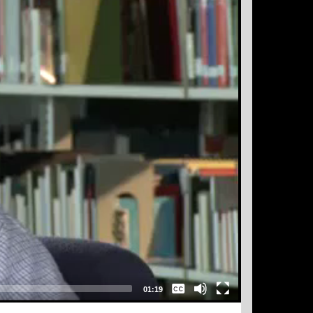
None
01:19
Français