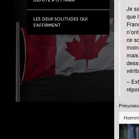
DÉPUTÉ À OTTAWA
Je sa
que l
LES DEUX SOLITUDES QUI
Franc
S'AFFIRMENT
n’on
ce so
moin
mais
dess
vérit
– Ext
répo
Précurseur
Homme
Video
Player