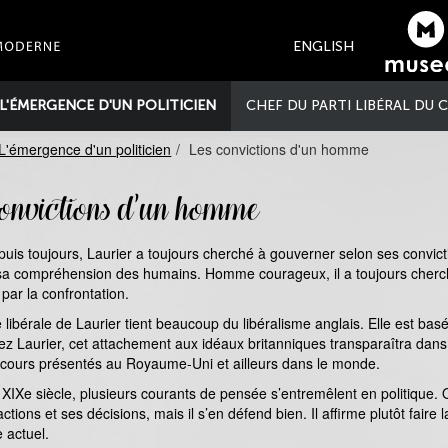
ENGLISH
L'ÉMERGENCE D'UN POLITICIEN
CHEF DU PARTI LIBÉRAL DU
L'émergence d'un politicien
Les convictions d'un homme
onvictions d’un homme
puis toujours, Laurier a toujours cherché à gouverner selon ses convict
 sa compréhension des humains. Homme courageux, il a toujours cherché
 par la confrontation.
libérale de Laurier tient beaucoup du libéralisme anglais. Elle est basée s
hez Laurier, cet attachement aux idéaux britanniques transparaîtra dan
iscours présentés au Royaume-Uni et ailleurs dans le monde.
u XIXe siècle, plusieurs courants de pensée s’entremêlent en politique. O
ctions et ses décisions, mais il s’en défend bien. Il affirme plutôt faire
e actuel.