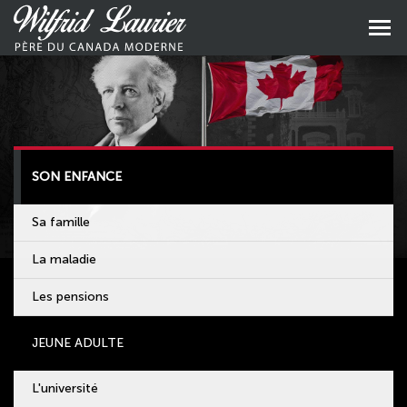
Aller
au
Aller
contenu
au
principal
menu
princip
SON ENFANCE
Sa famille
La maladie
Les pensions
JEUNE ADULTE
L'université