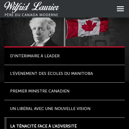
Aller
au
Aller
contenu
au
principal
menu
princip
D'INTÉRIMAIRE À LEADER
L'ÉVÈNEMENT DES ÉCOLES DU MANITOBA
PREMIER MINISTRE CANADIEN
UN LIBÉRAL AVEC UNE NOUVELLE VISION
LA TÉNACITÉ FACE À L'ADVERSITÉ